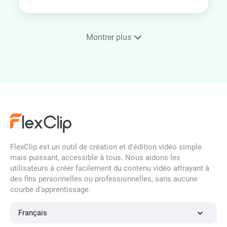
Montrer plus
Effets vidéo glitch
Effets vidéo néon
FlexClip est un outil de création et d'édition vidéo simple
Effets vidéo d'incendie
mais puissant, accessible à tous. Nous aidons les
utilisateurs à créer facilement du contenu vidéo attrayant à
des fins personnelles ou professionnelles, sans aucune
courbe d'apprentissage.
Schnee Videoeffekte
Français