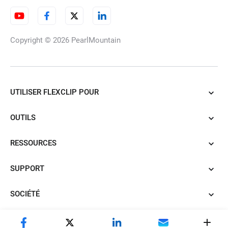
Effets vidéo en forme de coeur
Copyright © 2026
PearlMountain
Effets dorés et superpositions
UTILISER FLEXCLIP POUR
OUTILS
Effets d'encre vidéo
RESSOURCES
SUPPORT
Effets vidéo de bulles
SOCIÉTÉ