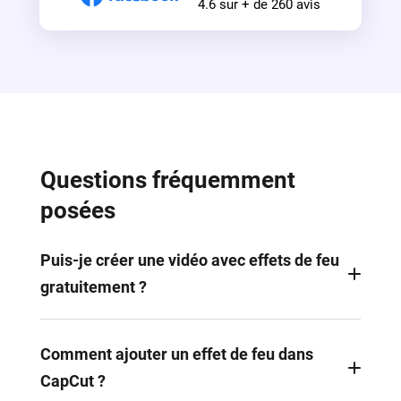
4.6 sur + de 260 avis
Questions fréquemment
posées
Puis-je créer une vidéo avec effets de feu
gratuitement ?
Bien sûr ! Grâce à l'éditeur d'effets de FlexClip,
vous pouvez créer une vidéo avec effet de feu en
Comment ajouter un effet de feu dans
toute simplicité.
CapCut ?