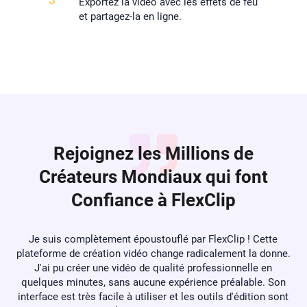
Exportez la video avec les effets de feu
et partagez-la en ligne.
Rejoignez les Millions de
Créateurs Mondiaux qui font
Confiance à FlexClip
ip ! Cette
Si vous voulez améliorer vos vidéos, FlexClip est 
nt la donne.
excellent choix pour vous. Le logiciel FlexClip propo
nnelle en
nombreux outils utiles pour l'édition vidéo. Les mod
alable. Son
m'ont le plus plu car ils sont idéaux pour créer des int
'édition sont
des outros de vidéos en quelques secondes seulem