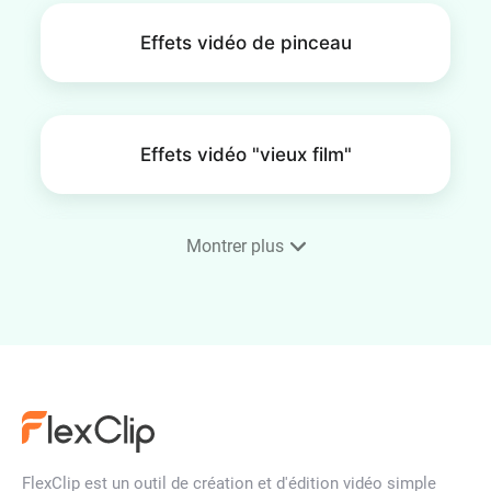
Effets vidéo de pinceau
Effets vidéo "vieux film"
Montrer plus
Effets vidéo glitch
Effets vidéo néon
FlexClip est un outil de création et d'édition vidéo simple
Schnee Videoeffekte