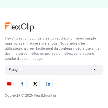
Créer un GIF à partir de
photos
FlexClip est un outil de création et d'édition vidéo simple
mais puissant, accessible à tous. Nous aidons les
Convertir une vidéo en GIF
utilisateurs à créer facilement du contenu vidéo attrayant à
des fins personnelles ou professionnelles, sans aucune
courbe d'apprentissage.
GIF en Boucle
Français
Ajouter de la musique et de
Copyright © 2026
PearlMountain
l'audio à un GIF