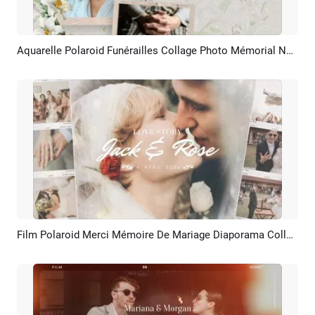
Aquarelle Polaroid Funérailles Collage Photo Mémorial Nécrologie Diaporama
Aperçu
Créer IA
Film Polaroid Merci Mémoire De Mariage Diaporama Collage
Aperçu
Créer IA