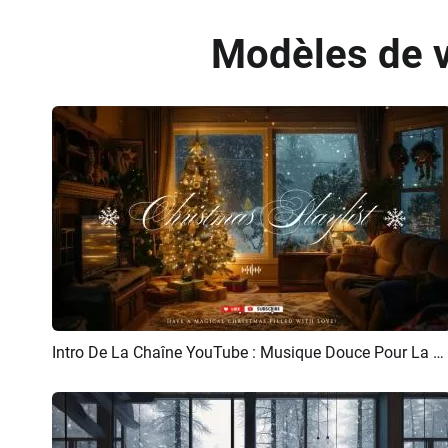
Modèles de vi
Intro De La Chaîne YouTube : Musique Douce Pour La Veille De Noël, Les Fêtes Et Le Nouvel An
Aperçu
Créer IA