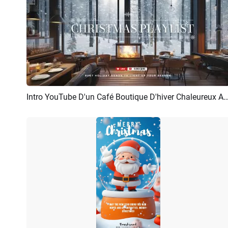
Intro YouTube D'un Café Boutique D'hiver Chaleureux Avec Cheminée Et 
Aperçu
Créer IA