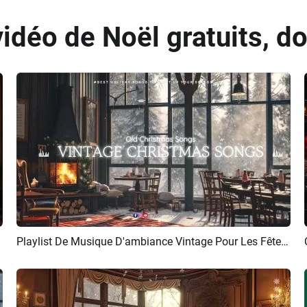
déo de Noël gratuits, do
Playlist De Musique D'ambiance Vintage Pour Les Fêtes De Noël Dans Un Café Intro De Chaîne YouTube
Aperçu
Créer IA