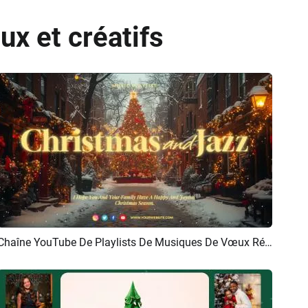
ux et créatifs
Chaîne YouTube De Playlists De Musiques De Vœux Réalistes Et Paisibles Pour Noël, Le Nouvel An Et Les Fêtes De Fin D'année
Aperçu
Personnaliser