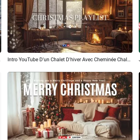
Ambiance De Noël
Intro YouTube D'un Chalet D'hiver Avec Cheminée Chaleureuse Et Ambiance Joyeuse
Aperçu
Créer IA