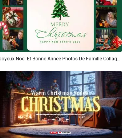
Joyeux Noel Et Bonne Annee Photos De Famille Collage Multi Ecran Album Diaporama
Aperçu
Créer IA