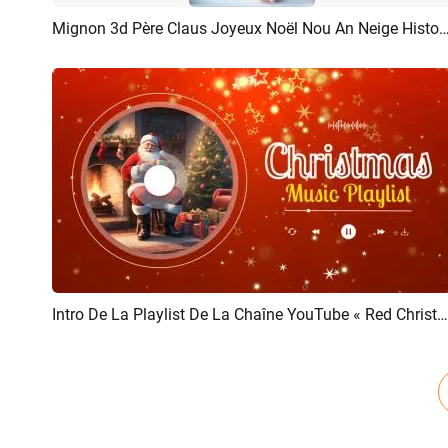
Mignon 3d Père Claus Joyeux Noël Nou An Neige Histoi
Aperçu
Créer IA
Intro De La Playlist De La Chaîne YouTube « Red Christmas Music CD »
Aperçu
Créer IA