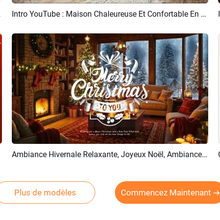
re Instagram
Intro YouTube : Maison Chaleureuse Et Confortable En Hiver, Joyeux Noël Et Bonne Année
Aperçu
Créer IA
Ambiance Hivernale Relaxante, Joyeux Noël, Ambiance Des Fêtes, Intro YouTube
Aperçu
Créer IA
Plus de modèles
Commencez Maintenant