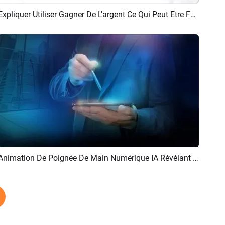
Expliquer Utiliser Gagner De L'argent Ce Qui Peut Etre Fait Chatgpt
Aperçu
Créer IA
Animation De Poignée De Main Numérique IA Révélant Le Logo Et L'intro
Aperçu
Créer IA