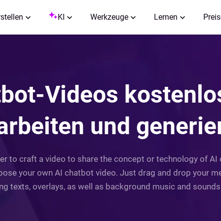
rstellen
KI
Werkzeuge
Lernen
Preis
bot-Videos kostenlo
arbeiten und generie
r to craft a video to share the concept or technology of AI 
se your own AI chatbot video. Just drag and drop your medi
ning texts, overlays, as well as background music and sounds t