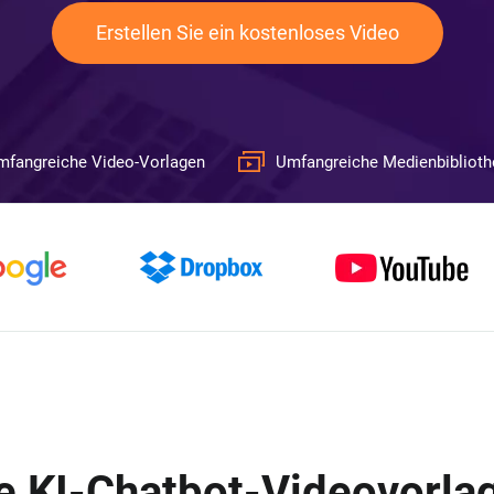
Erstellen Sie ein kostenloses Video
mfangreiche Video-Vorlagen
Umfangreiche Medienbiblioth
he KI-Chatbot-Videovorla