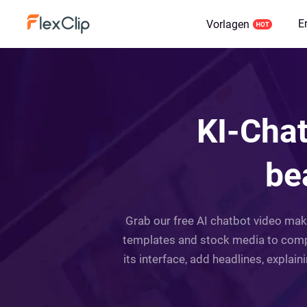
E
Vorlagen
KI-Chat
be
Grab our free AI chatbot video make
templates and stock media to compo
its interface, add headlines, explai