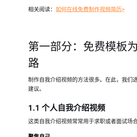
相关阅读：
如何在线免费制作视频简历>
第一部分：免费模板
路
制作自我介绍视频的方法很多。在此，我们
建议。
1.1 个人自我介绍视频
这类自我介绍视频常常用于求职或者面试场
聚焦自己