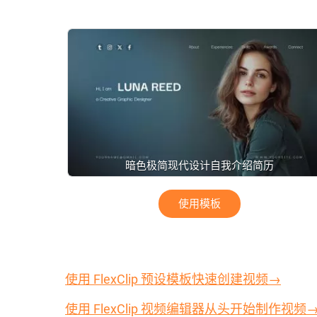
暗色极简现代设计自我介绍简历
使用模板
使用 FlexClip 预设模板快速创建视频→
使用 FlexClip 视频编辑器从头开始制作视频