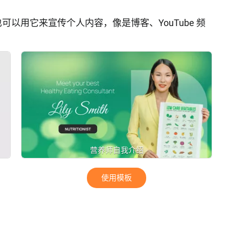
以用它来宣传个人内容，像是博客、YouTube 频
营养师自我介绍
使用模板