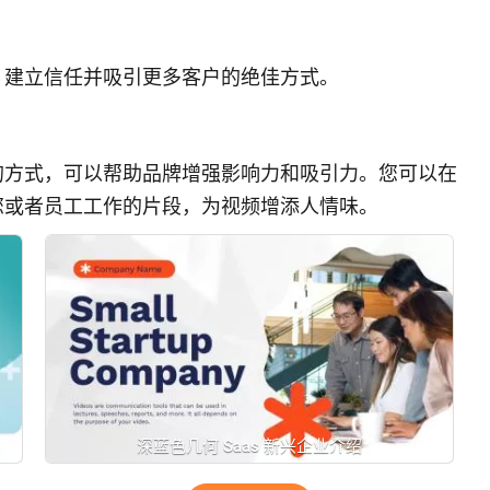
、建立信任并吸引更多客户的绝佳方式。
的方式，可以帮助品牌增强影响力和吸引力。您可以在
您或者员工工作的片段，为视频增添人情味。
深蓝色几何 Saas 新兴企业介绍