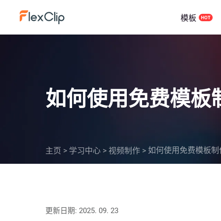
模板
如何使用免费模板
如何使用免费模板制
主页
>
学习中心
>
视频制作
>
更新日期: 2025. 09. 23