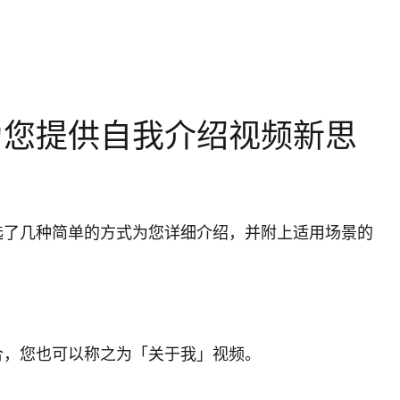
为您提供自我介绍视频新思
选了几种简单的方式为您详细介绍，并附上适用场景的
合，您也可以称之为「关于我」视频。