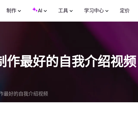
制作
AI
工具
学习中心
定价
制作最好的自我介绍视频
作最好的自我介绍视频