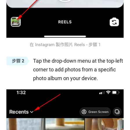
在 Instagram 製作照片 Reels - 步驟 1
Tap the drop-down menu at the top-left
步驟 2
corner to add photos from a specific
photo album on your device.