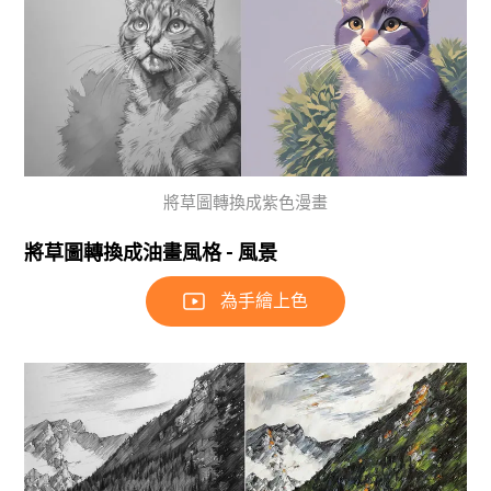
將草圖轉換成紫色漫畫
將草圖轉換成油畫風格 - 風景
為手繪上色