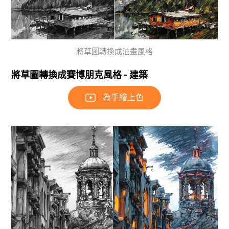
將草圖轉換成油畫風格
將草圖轉換成賽博朋克風格 - 建築
為手繪上色