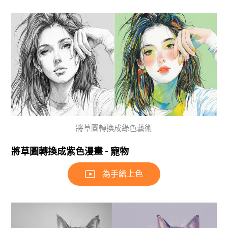
將草圖轉換成綠色藝術
將草圖轉換成紫色漫畫 - 寵物
為手繪上色