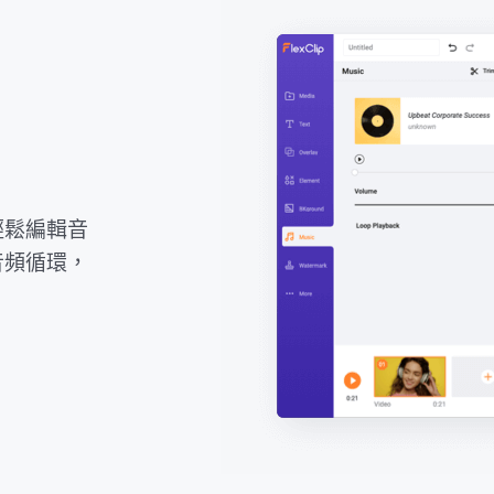
輕鬆編輯音
音頻循環，