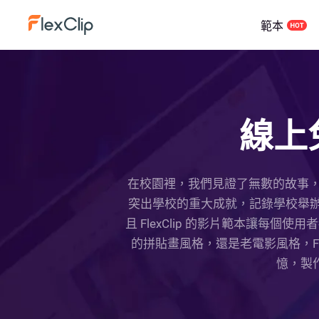
範本
線上
在校園裡，我們見證了無數的故事
突出學校的重大成就，記錄學校舉辦的
且 FlexClip 的影片範本讓每
的拼貼畫風格，還是老電影風格，F
憶，製作