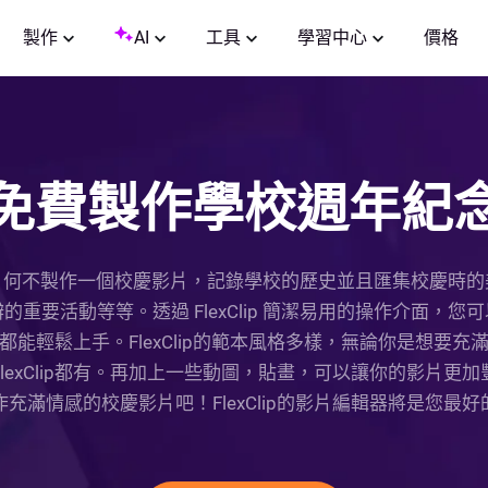
製作
AI
工具
學習中心
價格
免費製作學校週年紀
，何不製作一個校慶影片，記錄學校的歷史並且匯集校慶時的
重要活動等等。透過 FlexClip 簡潔易用的操作介面，
個使用者都能輕鬆上手。FlexClip的範本風格多樣，無論你是想
lexClip都有。再加上一些動圖，貼畫，可以讓你的影片更
充滿情感的校慶影片吧！FlexClip的影片編輯器將是您最