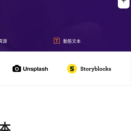
資源
動態文本
本