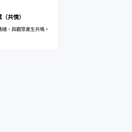
感（共情）
情緒，與觀眾產生共鳴。