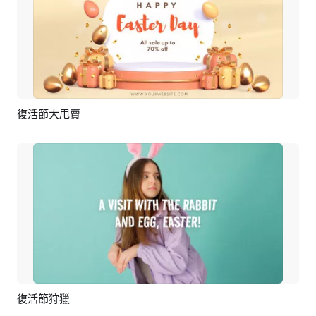
復活節大甩賣
預覽
編輯
復活節狩獵
預覽
AI剪同款