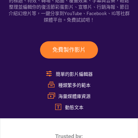
的標題、特效、轉場、貼圖、覆蓋效果、字幕與音樂，輕鬆
整理並編輯你的復活節彩蛋影片、宣導片、行銷海報、節日
介紹幻燈片等，一鍵分享到YouTube、Facebook、IG等社群
媒體平台。免費試試吧！
免費製作影片
簡單的影片編輯器
種類繁多的範本
海量媒體庫資源
動態文本
Trusted by: