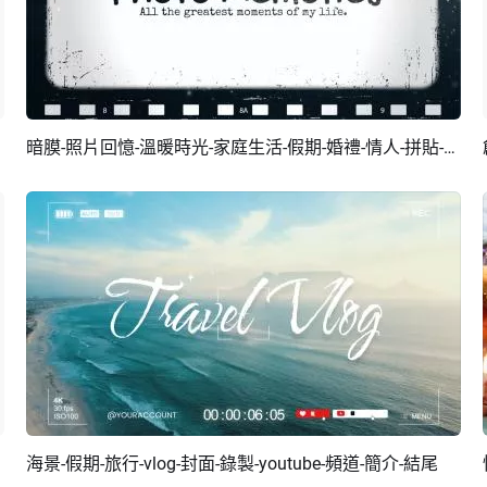
暗膜-照片回憶-溫暖時光-家庭生活-假期-婚禮-情人-拼貼-幻燈片
預覽
AI剪同款
海景-假期-旅行-vlog-封面-錄製-youtube-頻道-簡介-結尾
預覽
AI剪同款