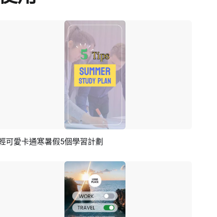
輕可愛卡通寒暑假5個學習計劃
預覽
AI剪同款