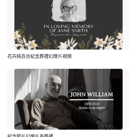
花卉純百合紀念葬禮幻燈片視頻
預覽
AI剪同款
紀念照片幻燈片為葬禮