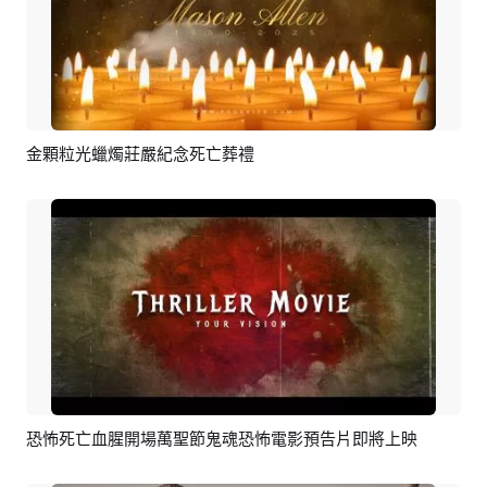
金顆粒光蠟燭莊嚴紀念死亡葬禮
預覽
AI剪同款
恐怖死亡血腥開場萬聖節鬼魂恐怖電影預告片即將上映
預覽
AI剪同款