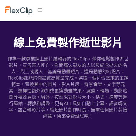
線上免費製作逝世影片
作為一款專業線上影片編輯器的FlexClip，幫你輕鬆製作逝世
影片，宣告某人死亡、慰問痛失親友的人以及紀念逝去的名
人、烈士或親人。無論是動畫短片，還是動態的幻燈片，
FlexClip都能幫你盡數高質量完成。選擇一個符合需求的主題
範本，置換其中的圖片、影片片段、背景音樂、文字等元
素。選擇性額外添加或更換動畫效果、濾鏡、轉場、動態貼
圖等視效資源。另外，按需求對影片大小、格式、速度等進
行壓縮、轉換和調整。更有AI工具如自動上字幕、語音轉文
字、語音轉影片等，縮短影片創作時長。無需任何影片剪接
經驗，快來免費試試吧！