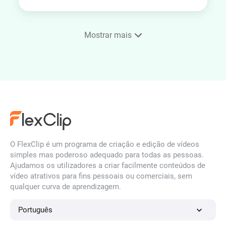
Mostrar mais
Vídeo para texto
Áudio para texto
O FlexClip é um programa de criação e edição de vídeos
Tradutor de legendas por IA
simples mas poderoso adequado para todas as pessoas.
Ajudamos os utilizadores a criar facilmente conteúdos de
vídeo atrativos para fins pessoais ou comerciais, sem
qualquer curva de aprendizagem.
Transcrever vídeos e Shorts
do YouTube
Português