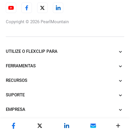
Conversor de SRT em TXT
Copyright © 2026
PearlMountain
Legendas animadas
UTILIZE O FLEXCLIP PARA
FERRAMENTAS
Editor de legendas
RECURSOS
SUPORTE
Transcrever MP3 em texto
EMPRESA