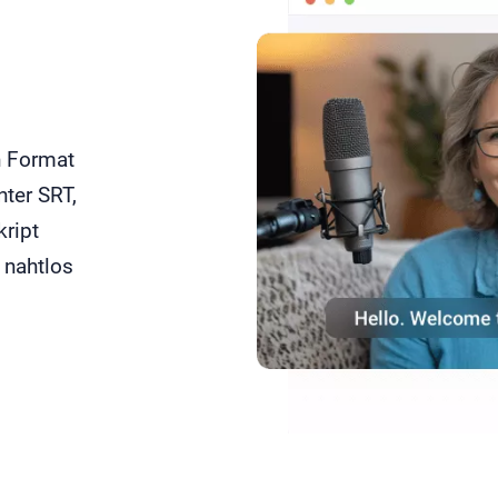
n Format
nter SRT,
kript
 nahtlos