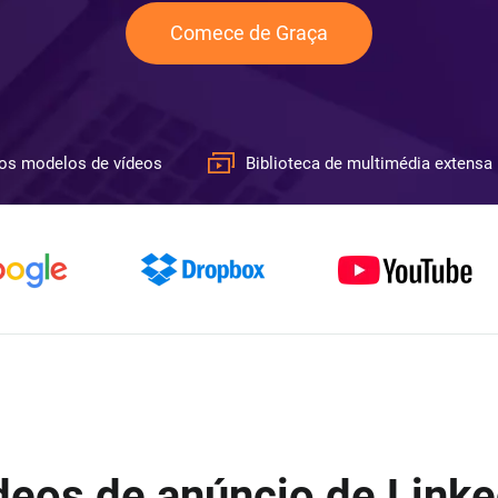
Comece de Graça
os modelos de vídeos
Biblioteca de multimédia extensa
eos de anúncio de Linke