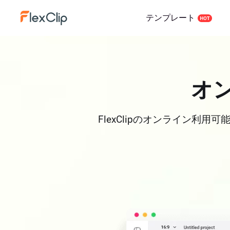
テンプレート
オ
FlexClipのオンライン