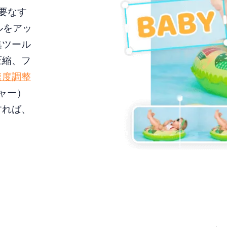
必要なす
ルをアッ
集ツール
圧縮、フ
速度調整
ャー）
すれば、