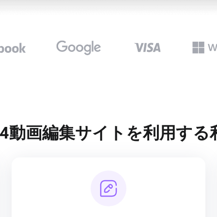
P4動画編集サイトを利用する