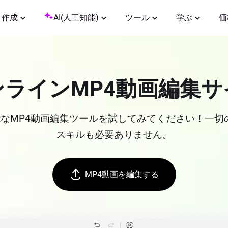
作成
AI(人工知能)
ツール
学ぶ
価
ンラインMP4動画編集サ
利用可能なMP4動画編集ツールを試してみてください！一
スキルも必要ありません。
MP4動画を編集する