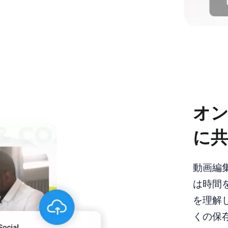
オン
に共
動画編
は時間を
を理解
くの保