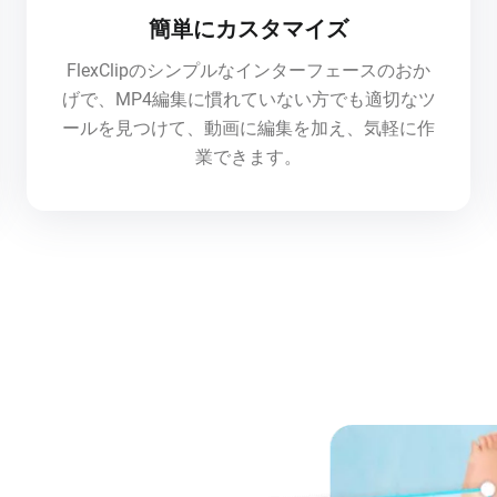
簡単にカスタマイズ
FlexClipのシンプルなインターフェースのおか
げで、MP4編集に慣れていない方でも適切なツ
ールを見つけて、動画に編集を加え、気軽に作
業できます。