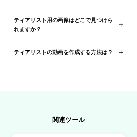
ティアリストは、アイテム、キャラクター、また
は要素をその特徴、人気、またはその他の基準に
ティアリスト用の画像はどこで見つけら
基づいてカテゴリ分けするランキングシステムで
れますか？
す。各ティア（S、A、B、C、Dなど）は、一定の
パフォーマンスや品質の範囲を示し、「Sティ
ティアリストを作成するために、ストック画像、
ア」が通常最高レベルを表します。
アイコン、イラストから素材を選択することがで
ティアリストの動画を作成する方法は？
きます。また、ウェブを通じて画像を検索した
FlexClipを使用してティアリスト動画を作成する
り、自分でアップロードしたりすることもできま
手順は、ティアリスト画像を作成するのと同じで
す。
す。ティアリスト動画を作成する際には、フリッ
プ、フェード、ポップアップなどのアニメーショ
ン効果を追加してランキングを表示できます。最
後に、ティアリストを動画としてエクスポートし
ます。
関連ツール