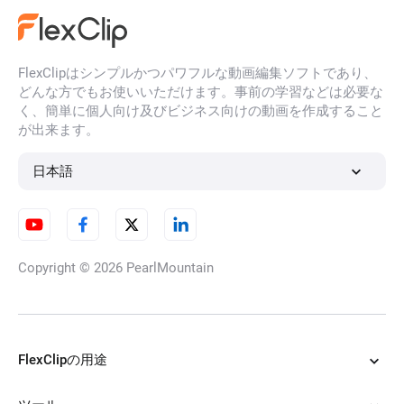
FlexClipはシンプルかつパワフルな動画編集ソフトであり、
YouTubeサムネイルメーカー
どんな方でもお使いいただけます。事前の学習などは必要な
く、簡単に個人向け及びビジネス向けの動画を作成すること
が出来ます。
4K動画編集
日本語
動画フレームレート変換
Copyright © 2026
PearlMountain
動画鮮明化
FlexClipの用途