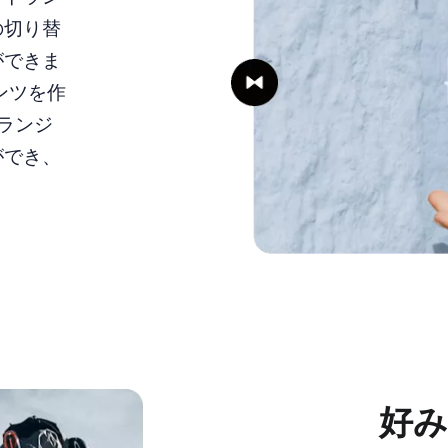
の切り替
ができま
テンツを作
トランジ
ができ、
好