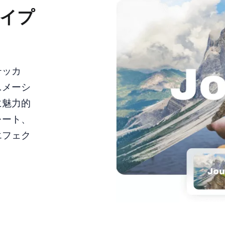
イプ
テッカ
ニメーシ
に魅力的
レート、
エフェク