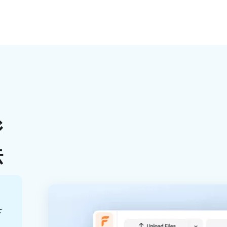
ジ
法
を