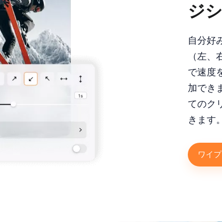
ジ
自分好
（左、
で速度
加でき
てのク
きます
ワイプ