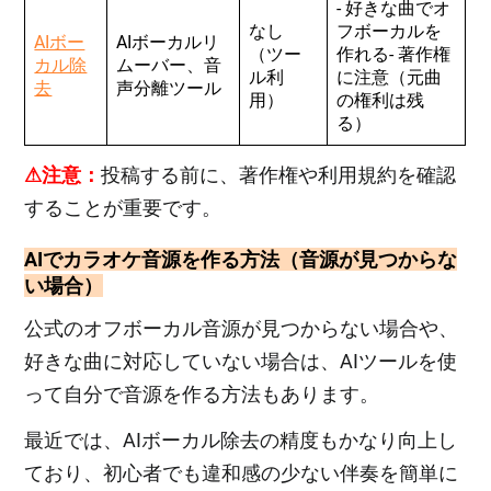
- 好きな曲でオ
なし
フボーカルを
AIボー
AIボーカルリ
（ツー
作れる- 著作権
カル除
ムーバー、音
ル利
に注意（元曲
去
声分離ツール
用）
の権利は残
る）
⚠注意：
投稿する前に、著作権や利用規約を確認
することが重要です。
AIでカラオケ音源を作る方法（音源が見つからな
い場合）
公式のオフボーカル音源が見つからない場合や、
好きな曲に対応していない場合は、AIツールを使
って自分で音源を作る方法もあります。
最近では、AIボーカル除去の精度もかなり向上し
ており、初心者でも違和感の少ない伴奏を簡単に