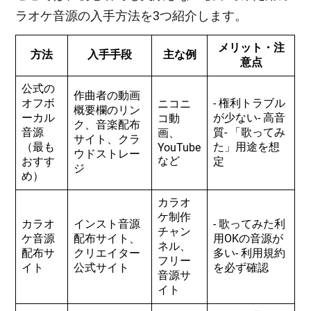
ラオケ音源の入手方法を3つ紹介します。
メリット・注
方法
入手手段
主な例
意点
公式の
作曲者の動画
オフボ
- 権利トラブル
ニコニ
概要欄のリン
ーカル
が少ない- 高音
コ動
ク、音楽配布
音源
質- 「歌ってみ
画、
サイト、クラ
（最も
た」用途を想
YouTube
ウドストレー
など
おすす
定
ジ
め）
カラオ
ケ制作
カラオ
インスト音源
- 歌ってみた利
チャン
ケ音源
配布サイト、
用OKの音源が
ネル、
配布サ
クリエイター
多い- 利用規約
フリー
イト
公式サイト
を必ず確認
音源サ
イト