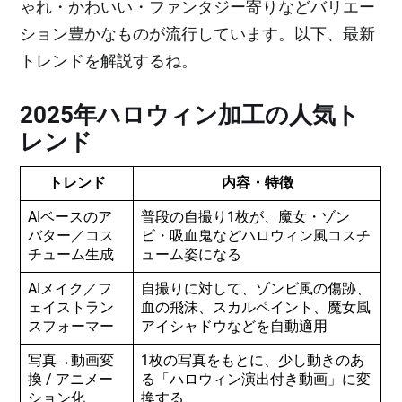
ゃれ・かわいい・ファンタジー寄りなどバリエー
ション豊かなものが流行しています。以下、最新
トレンドを解説するね。
2025年ハロウィン加工の人気ト
レンド
トレンド
内容・特徴
AIベースのア
普段の自撮り1枚が、魔女・ゾン
バター／コス
ビ・吸血鬼などハロウィン風コスチ
チューム生成
ューム姿になる
AIメイク／フ
自撮りに対して、ゾンビ風の傷跡、
ェイストラン
血の飛沫、スカルペイント、魔女風
スフォーマー
アイシャドウなどを自動適用
写真→動画変
1枚の写真をもとに、少し動きのあ
換 / アニメー
る「ハロウィン演出付き動画」に変
ション化
換する