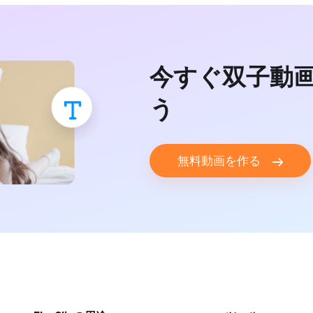
今すぐ双子動
う
無料動画を作る