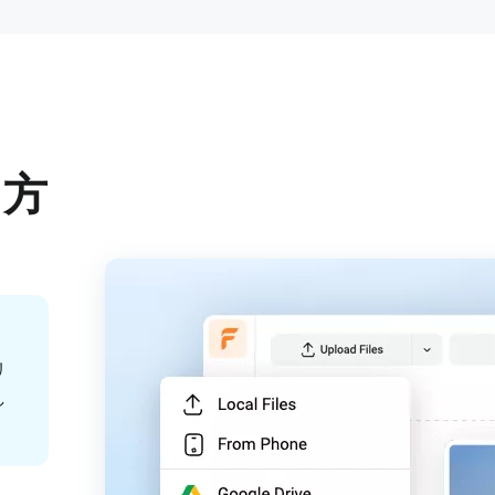
る方
リ
し