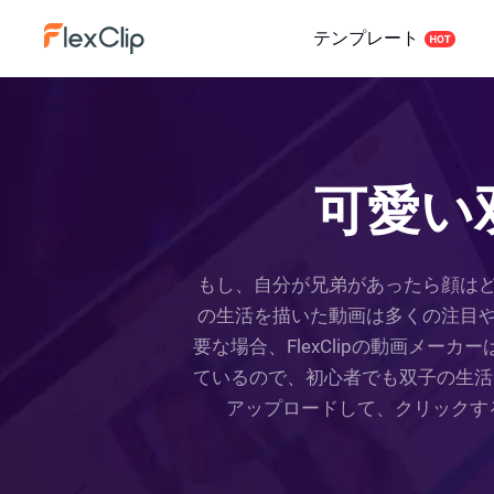
テンプレート
可愛い
もし、自分が兄弟があったら顔は
の生活を描いた動画は多くの注目
要な場合、FlexClipの動画メ
ているので、初心者でも双子の生活シ
アップロードして、クリックす