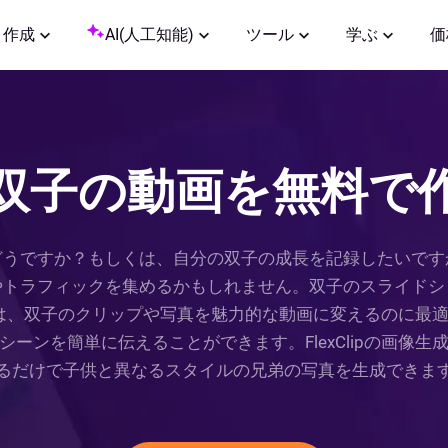
作成
AI(人工知能)
ツール
学ぶ
価
双子の動画を無料で
どうですか？もしくは、自分の双子の成長を記録したいです
やトラフィックを集めるかもしれません。双子のスライドシ
ーカーは、双子のクリップや写真を魅力的な動画に変えるのに
ーンを簡単に伝えることができます。FlexClipの画像
るだけで子供と異なるスタイルの兄弟の写真を生成できま