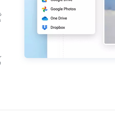
あ
き
ン
り