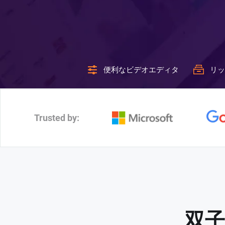
便利なビデオエディタ
リッ
Trusted by:
双