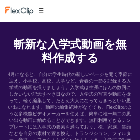
斬新な入学式動画を無
料作成する
4月になると、自分の学生時代の新しいページを開く季節に
迎え、小学校、高校、大学など、青春の一節を記録する入
学式の動画を撮りましょう。入学式は生涯にほんの数回に
しかいない記念すべき日なので、入学式の写真や動画を撮
って、軽く編集して、たとえ大人になってもきっといい思
い出になれます。動画の編集経験がなくても、FlexClipのよ
うな多機能ビデオメーカーを使えば、簡単に唯一無二の思
い出を動画に納めることができます。無料利用できるテン
プレートには入学式の要素を満ちており、桜、家族、笑顔
などを自分の素材で置き換え、トランジション、フィルタ