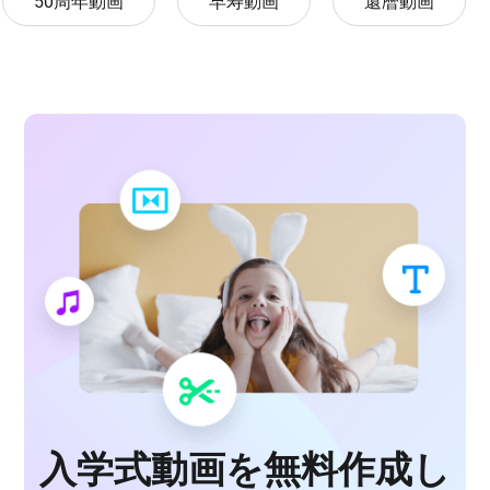
50周年動画
早寿動画
還暦動画
入学式動画を無料作成し