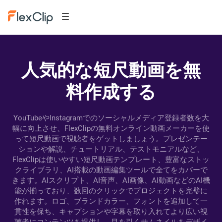
人気的な短尺動画を無
料作成する
YouTubeやInstagramでのソーシャルメディア登録者数を大
幅に向上させ、FlexClipの無料オンライン動画メーカーを使
って短尺動画で視聴者をゲットしましょう。プレゼンテー
ションや解説、チュートリアル、テストモニアルなど、
FlexClipは使いやすい短尺動画テンプレート、豊富なストッ
クライブラリ、AI搭載の動画編集ツールで全てをカバーで
きます。AIスクリプト、AI音声、AI画像、AI動画などのAI機
能が揃っており、数回のクリックでプロジェクトを完璧に
作れます。ロゴ、ブランドカラー、フォントを追加して一
貫性を保ち、キャプションや字幕を取り入れてより広い視