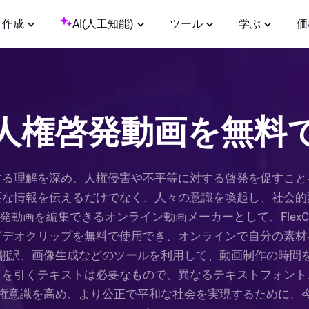
作成
AI(人工知能)
ツール
学ぶ
価
人権啓発動画を無料
する理解を深め、人権侵害や不平等に対する啓発を促すこと
要な情報を伝えるだけでなく、人々の意識を喚起し、社会的
動画を編集できるオンライン動画メーカーとして、FlexC
ビデオクリップを無料で使用でき、オンラインで自分の素材
翻訳、画像生成などのツールを利用して、動画制作の時間
目を引くテキストは必要なもので、異なるテキストフォント
権意識を高め、より公正で平和な社会を実現するために、