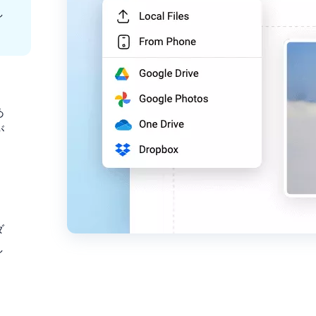
し
あ
が
ダ
し