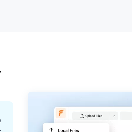
す
リ
し