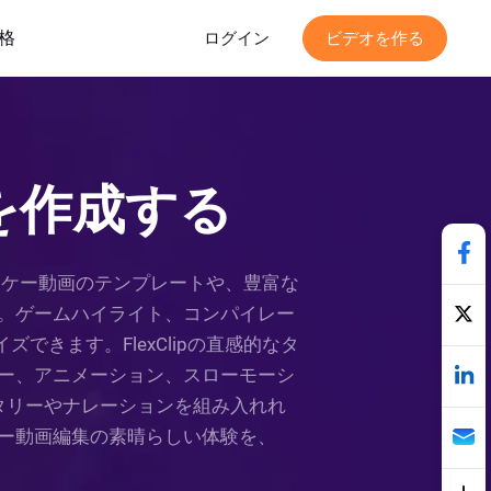
格
ログイン
ビデオを作る
を作成する
ホッケー動画のテンプレートや、豊富な
す。ゲームハイライト、コンパイレー
きます。FlexClipの直感的なタ
ー、アニメーション、スローモーシ
タリーやナレーションを組み入れれ
ー動画編集の素晴らしい体験を、