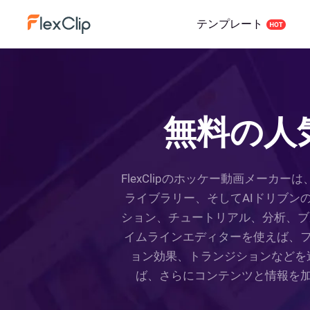
テンプレート
無料の人
FlexClipのホッケー動画メー
ライブラリー、そしてAIドリブン
ション、チュートリアル、分析、ブル
イムラインエディターを使えば、
ョン効果、トランジションなどを
ば、さらにコンテンツと情報を