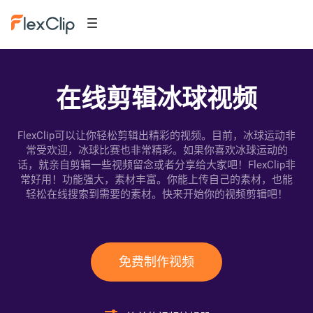
在线剪辑冰球视频
FlexClip可以让你轻松剪辑出精彩的视频。目前，冰球运动非
常受欢迎，冰球比赛也非常精彩。如果你喜欢冰球运动的
话，就亲自剪辑一些视频留念或者分享给大家吧！FlexClip非
常好用！功能强大，素材丰富。你能上传自己的素材，也能
轻松在线搜索到需要的素材。快来开始你的视频剪辑吧！
免费制作视频