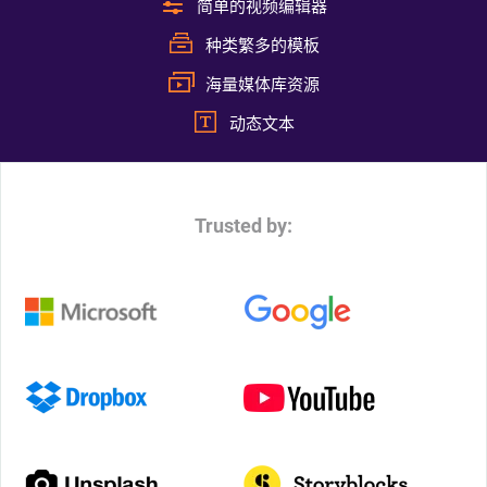
简单的视频编辑器
种类繁多的模板
海量媒体库资源
动态文本
Trusted by: