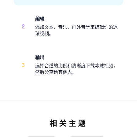
编辑
2
添加文本、音乐、画外音等来编辑你的冰
球视频。
输出
3
选择合适的比例和清晰度下载冰球视频，
然后分享给其他人。
相关主题