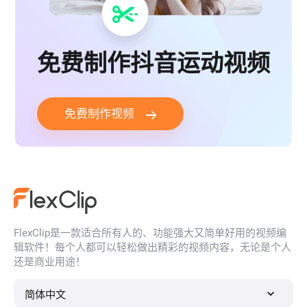
免费制作抖音运动视频
免费制作视频
FlexClip是一款适合所有人的、功能强大又简单好用的视频编
辑软件！每个人都可以轻松做出精彩的视频内容，无论是个人
还是商业用途！
简体中文