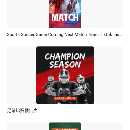
Sports Soccer Game Coming Next Match Team Tiktok Instagram Reels
预览
AI剪同款
足球比赛预告片
预览
AI剪同款