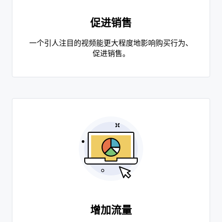
促进销售
一个引人注目的视频能更大程度地影响购买行为、
促进销售。
增加流量