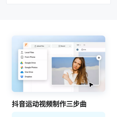
抖音运动视频制作三步曲