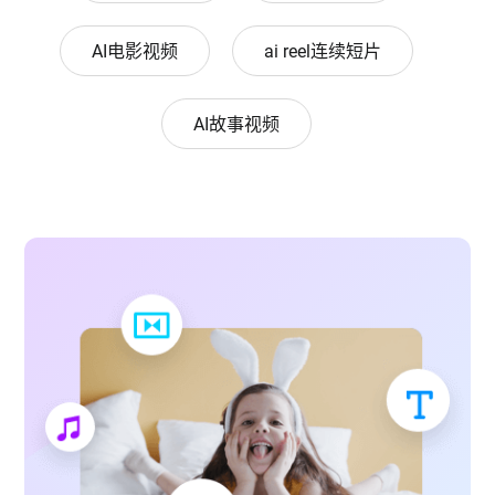
AI电影视频
ai reel连续短片
AI故事视频