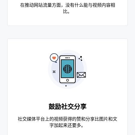
在推动网站流量方面，没有什么能与视频内容相
比。
鼓励社交分享
社交媒体平台上的视频获得的赞和分享比图片和文
字加起来还要多。