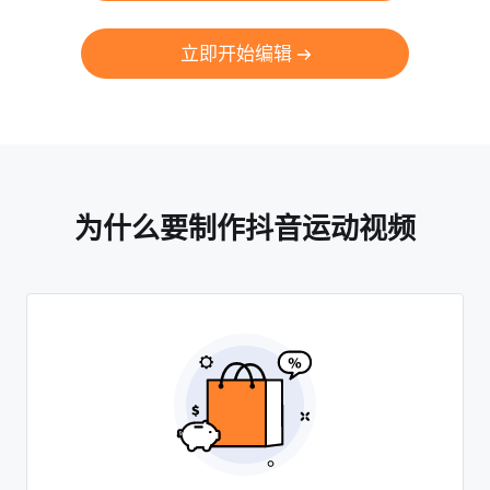
立即开始编辑
为什么要制作抖音运动视频