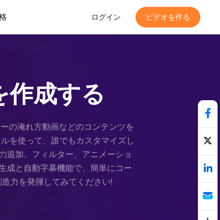
格
ログイン
ビデオを作る
を作成する
ーヒーの淹れ方動画などのコンテンツを
ス、ツールを使って、誰でもカスタマイズし
の追加、フィルター、アニメーショ
声生成と自動字幕機能で、簡単にコー
造力を発揮してみてください!