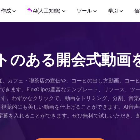
作成
AI(人工知能)
ツール
学ぶ
価
トのある開会式動画
を使えば、カフェ・喫茶店の宣伝や、コーヒの出し方動画、コ
ることができます。FlexClipの豊富なテンプレート、リソー
ます。わずかなクリックで、動画をトリミング、分割、音楽
視覚的にも美しい動画を仕上げることができます。AI音
字幕を入れることができます。ぜひ無料で試しいただき、創