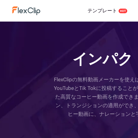
テンプレート
インパク
FlexClipの無料動画メーカー
YouTubeとTik Tokに投稿す
た高質なコーヒー動画を作成でき
ン、トランジションの適用ができ、
ヒー動画に、ナレーションと