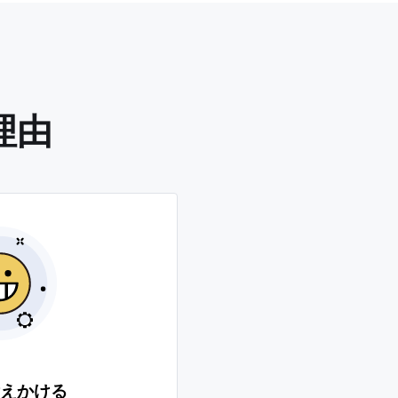
理由
えかける