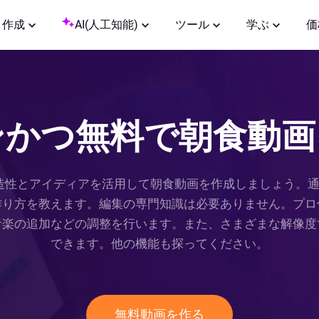
作成
AI(人工知能)
ツール
学ぶ
価
ンかつ無料で朝食動画
て、創造性とアイディアを活用して朝食動画を作成しましょう
作り方を教えます。編集の専門知識は必要ありません。プロ
音楽の追加などの調整を行います。また、さまざまな解像度
できます。他の機能も探ってください。
無料動画を作る