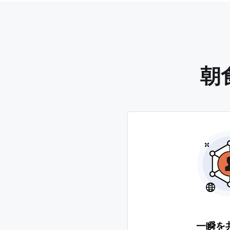
朝
一瞬を