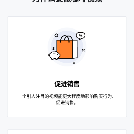
促进销售
一个引人注目的视频能更大程度地影响购买行为、
促进销售。