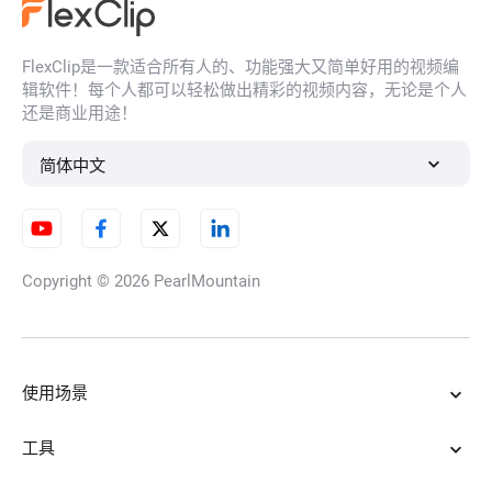
FlexClip是一款适合所有人的、功能强大又简单好用的视频编
辑软件！每个人都可以轻松做出精彩的视频内容，无论是个人
还是商业用途！
简体中文
Copyright © 2026
PearlMountain
使用场景
工具