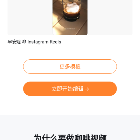
早安咖啡 Instagram Reels
预览
AI剪同款
更多模板
立即开始编辑
为什么要做咖啡视频