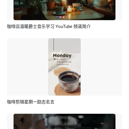
咖啡店温暖爵士音乐学习 YouTube 频道简介
预览
编辑
咖啡剪辑星期一励志名言
预览
AI剪同款