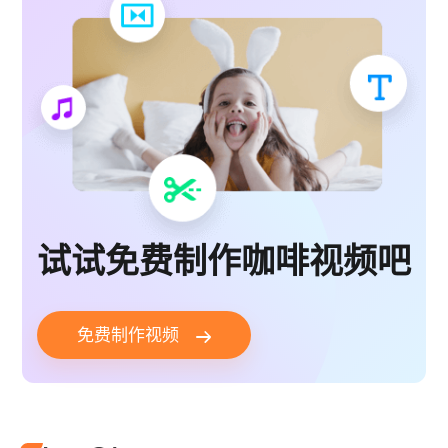
试试免费制作咖啡视频吧
免费制作视频