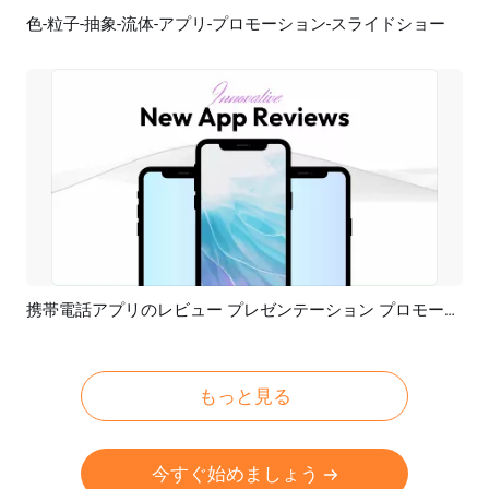
色-粒子-抽象-流体-アプリ-プロモーション-スライドショー
プレビュー
AI再生成
携帯電話アプリのレビュー プレゼンテーション プロモーション
プレビュー
AI再生成
もっと見る
今すぐ始めましょう