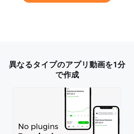
異なるタイプのアプリ動画を1分
で作成