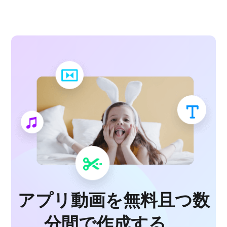
アプリ動画を無料且つ数
分間で作成する。