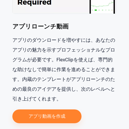
アプリローンチ動画
アプリのダウンロードを増やすには、あなたの
アプリの魅力を示すプロフェッショナルなプロ
グラムが必要です。FlexClipを使えば、専門的
な助けなしで簡単に作業を進めることができま
す。内蔵のテンプレートがアプリローンチのた
めの最良のアイデアを提供し、次のレベルへと
引き上げてくれます。
アプリ動画を作成