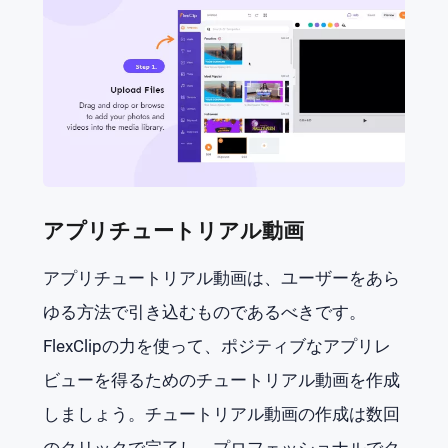
アプリチュートリアル動画
アプリチュートリアル動画は、ユーザーをあら
ゆる方法で引き込むものであるべきです。
FlexClipの力を使って、ポジティブなアプリレ
ビューを得るためのチュートリアル動画を作成
しましょう。チュートリアル動画の作成は数回