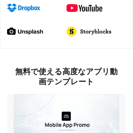
無料で使える高度なアプリ動
画テンプレート