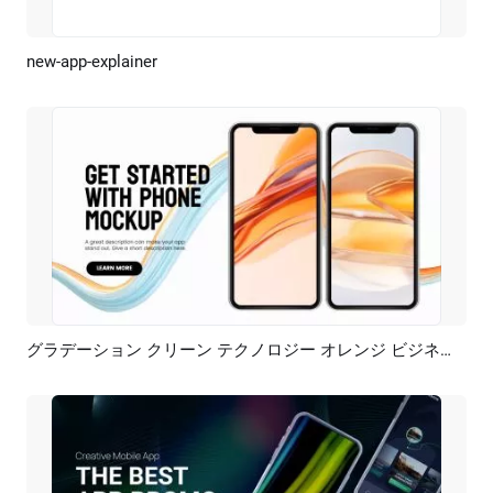
new-app-explainer
プレビュー
AI再生成
グラデーション クリーン テクノロジー オレンジ ビジネス アプリ プロモーション モバイル モックアップ スライドショー
プレビュー
AI再生成