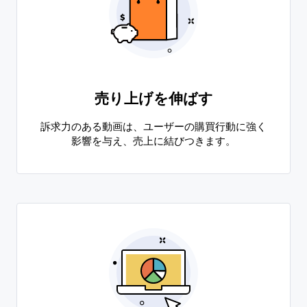
売り上げを伸ばす
訴求力のある動画は、ユーザーの購買行動に強く
影響を与え、売上に結びつきます。