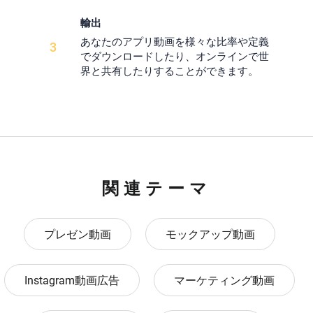
輸出
あなたのアプリ動画を様々な比率や定義
3
でダウンロードしたり、オンラインで世
界と共有したりすることができます。
関連テーマ
プレゼン動画
モックアップ動画
Instagram動画広告
マーケティング動画