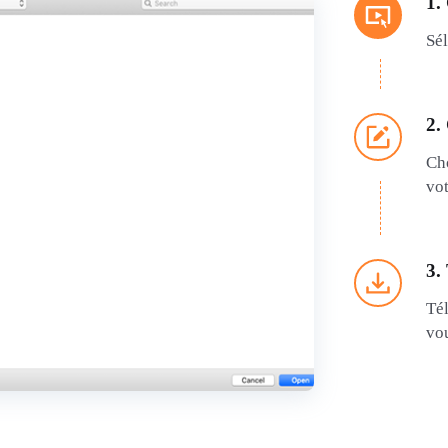
1.
Sél
2.
Cho
vot
3.
Tél
vou