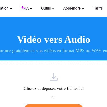
ation
IA
Outils
Apprendre
Tarifs
Vidéo vers Audio
formez gratuitement vos vidéos en format MP3 ou WAV en 
Glissez et déposez votre fichier ici
ou