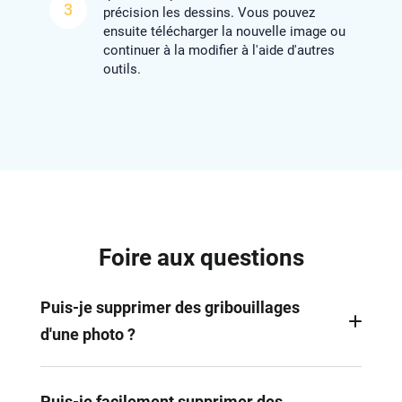
3
précision les dessins. Vous pouvez
ensuite télécharger la nouvelle image ou
continuer à la modifier à l'aide d'autres
outils.
Foire aux questions
Puis-je supprimer des gribouillages
d'une photo ?
FlexClip facilite la suppression des gribouillages
d'une photo. Son outil de suppression d'objets par
Puis-je facilement supprimer des