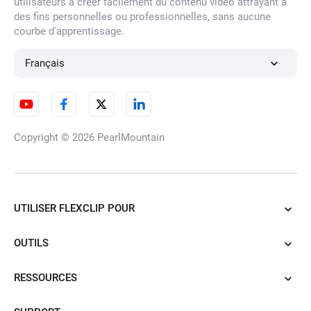
utilisateurs à créer facilement du contenu vidéo attrayant à
des fins personnelles ou professionnelles, sans aucune
courbe d'apprentissage.
Boucleur audio
Français
Convertisseur M4A en MP3 en
Copyright © 2026
PearlMountain
ligne gratuit
UTILISER FLEXCLIP POUR
Transcrire des mémos vocaux
OUTILS
RESSOURCES
Changeur de vitesse audio