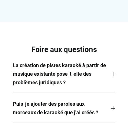
Foire aux questions
La création de pistes karaoké à partir de
musique existante pose-t-elle des
problèmes juridiques ?
La création de pistes karaoké pour un usage
personnel est généralement légale. Toutefois, la
Puis-je ajouter des paroles aux
distribution, la vente ou l'utilisation à des fins
morceaux de karaoké que j'ai créés ?
commerciales peut entraîner des problèmes de
droits d'auteur. Veuillez contacter le propriétaire et
Oui, c'est possible. FlexClip, par exemple, peut être