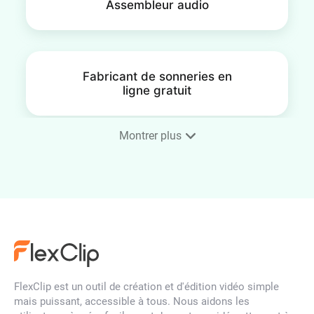
Assembleur audio
Fabricant de sonneries en
ligne gratuit
Montrer plus
Supprimer l'audio d'une vidéo
Enregistreur vocal
FlexClip est un outil de création et d'édition vidéo simple
mais puissant, accessible à tous. Nous aidons les
Découpeur audio