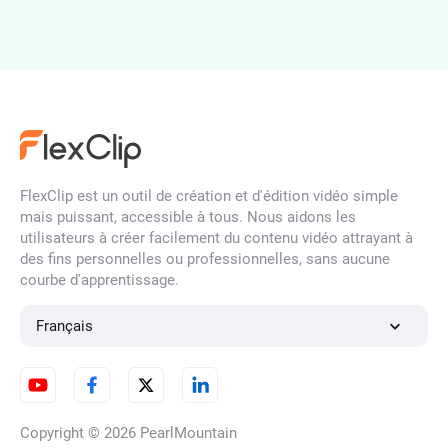
Générateur d'accents par IA
en ligne
Générateur de voix par IA
FlexClip est un outil de création et d'édition vidéo simple
mais puissant, accessible à tous. Nous aidons les
utilisateurs à créer facilement du contenu vidéo attrayant à
Voix off par IA pour livre audio
des fins personnelles ou professionnelles, sans aucune
courbe d'apprentissage.
Français
Clonage de voix par IA
Copyright © 2026
PearlMountain
Générateur de voix de