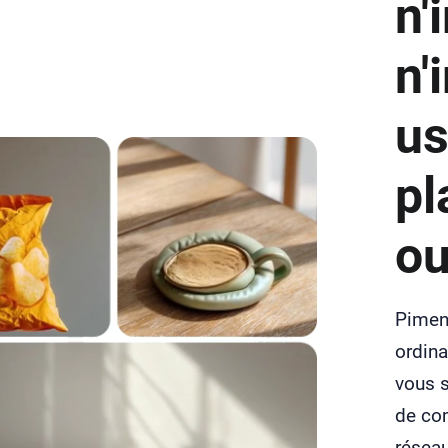
n'
n'
us
pl
ou
Pimen
ordina
vous 
de co
réseau