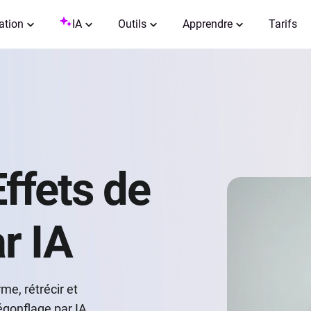
ation
IA
Outils
Apprendre
Tarifs
ffets de
r IA
me, rétrécir et
dégonflage par IA