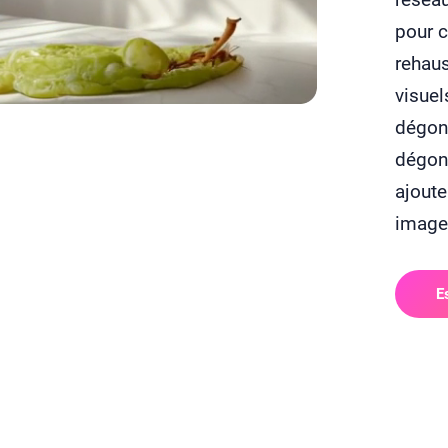
pour c
rehaus
visuel
dégonf
dégonf
ajoute
image 
E