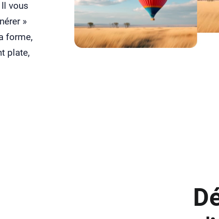
Il vous
nérer »
a forme,
t plate,
Dé