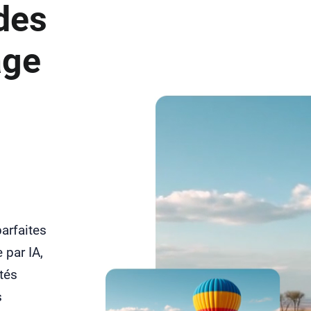
des
age
arfaites
 par IA,
tés
s