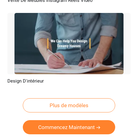
Vente De Meubles Instagram Reels Vidéo
Aperçu
Créer IA
Design D'intérieur
Aperçu
Créer IA
Plus de modèles
Commencez Maintenant