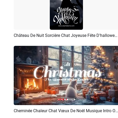
Château De Nuit Sorcière Chat Joyeuse Fête D'halloween Histoire Instagram
Aperçu
Personnaliser
Cheminée Chaleur Chat Vœux De Noël Musique Intro Outro Y
Aperçu
Créer IA