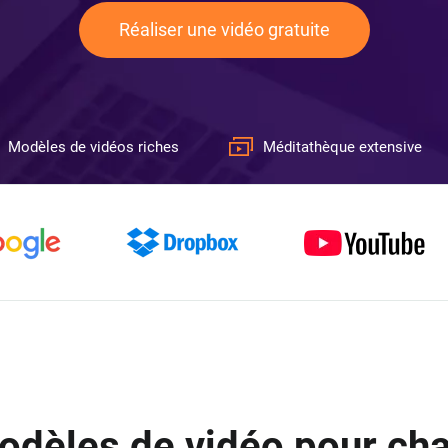
Réaliser une vidéo gratuite
Modèles de vidéos riches
Méditathèque extensive
odèles de vidéo pour cha