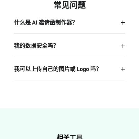
常见问题
什么是 AI 邀请函制作器？
这是一种利用人工智能，在几秒钟内创建个性化、
视觉效果出众的邀请卡或邀请视频的工具。你只需
我的数据安全吗？
输入一句提示词，AI 就会自动完成设计、排版、文
是的。你上传到 FlexClip 的所有提示词和图片都会
案，甚至加入动画或配音。
被严格保密，在你主动公开之前，内容始终是私密
我可以上传自己的图片或 Logo 吗？
的。
当然可以！你可以轻松上传自己的图片或品牌
Logo 来个性化你的邀请函。只需将其导入作为参
考图片，AI 就能将它自然融合到邀请设计中。
相关工具