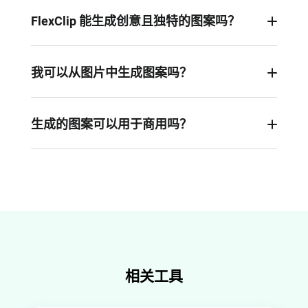
FlexClip 能生成创意且独特的图案吗？
是的。FlexClip的AI图案生成器运用先进算法，将不
同形状、色彩、纹理等元素智能融合，创造出原创
我可以从图片中生成图案吗？
独特、富有创意的图案设计，满足您的多样化需
虽然FlexClip不支持直接用现有图片生成图案，但
求。
您可以使用其AI提示词功能：自动从图片提取图案
生成的图案可以用于商用吗？
灵感，快速制作出可循环的拼接图案。
当然可以！通过FlexClip AI图案生成器创作的所有
图案，均可用于个人及商业用途，无使用限制。
相关工具