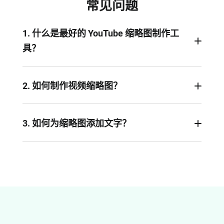
常见问题
1. 什么是最好的 YouTube 缩略图制作工
具？
FlexClip 的免费在线缩略图制作工具提供 AI 工具
包、庞大的图库和各种视频缩略图模板，让您能够
2. 如何制作视频缩略图？
轻松创建令人难忘的缩略图。您可以尝试各种风
利用 AI 缩略图制作器，让您的双手解放出来，轻松
格，在节省时间的同时将创意变为现实！
制作出外观一致、令人惊艳的视频缩略图。输入文
3. 如何为缩略图添加文字？
字描述，或上传图片以获得 AI 给出的提示词，从而
如果您在提示词中提出要求，我们的 AI 缩略图制作
在几秒钟内生成所需的视频缩略图。然后使用
工具生成的缩略图将包含文字。您还可以进入我们
FlexClip 的免费在线图片编辑器将其优化至完美。
的编辑器，自由选择字体、颜色、动画和特效，让
您的文字更加醒目和独特。这简直太简单了--您的
创造力无极限！