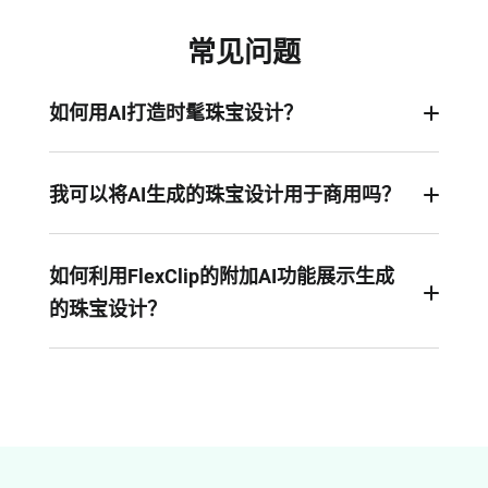
常见问题
如何用AI打造时髦珠宝设计？
要使用FlexClip的AI珠宝生成器打造独特而奢华的珠
宝设计，只需简单几步：在文本框中详细描述您构
我可以将AI生成的珠宝设计用于商用吗？
想中的珠宝款式，点击"生成"按钮，几分钟内即可
当然可以！FlexClip 允许您将生成的珠宝设计作品
获得专属定制设计
用于个人及商业用途。
如何利用FlexClip的附加AI功能展示生成
的珠宝设计？
FlexClip通过更高级的AI功能助您呈现珠宝设计作
品。例如，您可以使用其背景移除工具与场景生成
器在定制化背景中展示珠宝，加入逼真3D动态效果
实现全方位展示，或是运用其图像转视频功能将产
品静帧转化为生动视频...立即探索无限创意可能！