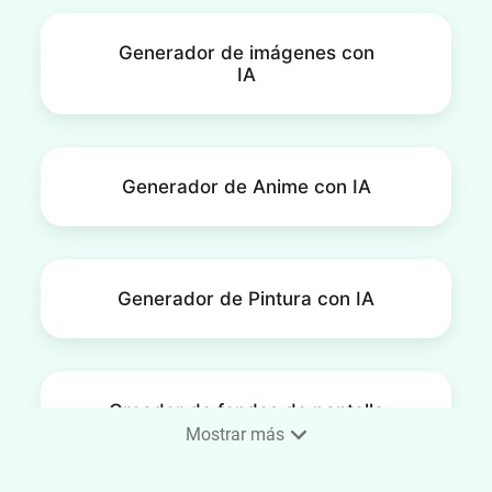
Generador de imágenes con
IA
Generador de Anime con IA
Generador de Pintura con IA
Creador de fondos de pantalla
para teléfono
Mostrar más