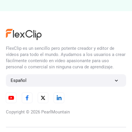
Generador de Caras con IA
Generador de Ilustraciones IA
FlexClip es un sencillo pero potente creador y editor de
vídeos para todo el mundo. Ayudamos a los usuarios a crear
fácilmente contenido en vídeo apasionante para uso
personal o comercial sin ninguna curva de aprendizaje.
Generador de Retratos con IA
Español
Generador de Personajes de
IA
Copyright © 2026
PearlMountain