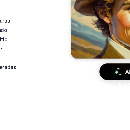
aras
ndo
itio
e
neradas