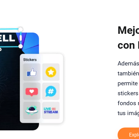
Mejo
con 
Además 
también
permite 
stickers
fondos n
tus imá
Expl