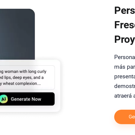
Pers
Fres
Proy
Personal
más par
presenta
demostr
atraerá 
Ge