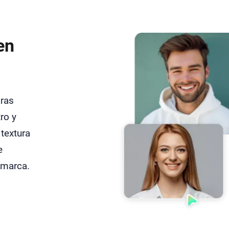
en
aras
ro y
 textura
e
 marca.