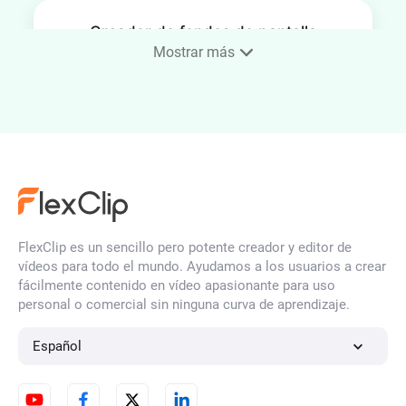
Creador de fondos de pantalla
para teléfono
Mostrar más
Generador de Caras con IA
Generador de Ilustraciones IA
FlexClip es un sencillo pero potente creador y editor de
vídeos para todo el mundo. Ayudamos a los usuarios a crear
fácilmente contenido en vídeo apasionante para uso
personal o comercial sin ninguna curva de aprendizaje.
Generador de Retratos con IA
Español