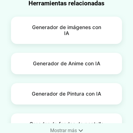
Herramientas relacionadas
Generador de imágenes con
IA
Generador de Anime con IA
Generador de Pintura con IA
Creador de fondos de pantalla
para teléfono
Mostrar más