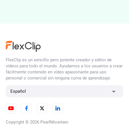
Generador de Caras con IA
Generador de Ilustraciones IA
FlexClip es un sencillo pero potente creador y editor de
vídeos para todo el mundo. Ayudamos a los usuarios a crear
fácilmente contenido en vídeo apasionante para uso
personal o comercial sin ninguna curva de aprendizaje.
Generador de Retratos con IA
Español
Generador de Personajes de
IA
Copyright © 2026
PearlMountain