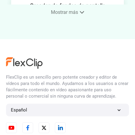
Creador de fondos de pantalla
para teléfono
Mostrar más
Generador de Caras con IA
Generador de Ilustraciones IA
FlexClip es un sencillo pero potente creador y editor de
vídeos para todo el mundo. Ayudamos a los usuarios a crear
fácilmente contenido en vídeo apasionante para uso
personal o comercial sin ninguna curva de aprendizaje.
Generador de Retratos con IA
Español
Generador de Personajes de